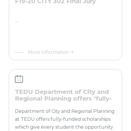
F19-20 CITY 302 Final Jury
…
More Information
TEDU Department of City and
Regional Planning offers "fully-
funded" scholarship for its every
student
Department of City and Regional Planning
at TEDU offers fully-funded scholarships
which give every student the opportunity