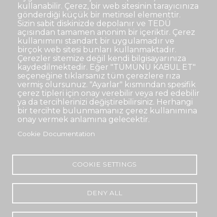
kullanabilir. Çerez, bir web sitesinin tarayıcınıza
gönderdiği küçük bir metinsel elementtir.
Sizin sabit diskinizde depolanır ve TEDÜ
açısından tamamen anonim bir içeriktir. Çerez
Dipnot
Clarification Text on Personal Data
kullanımını standart bir uygulamadır ve
Processing
birçok web sitesi bunları kullanmaktadır.
Disclaimer
Corporate Identity
Çerezler sitemize değil kendi bilgisayarınıza
kaydedilmektedir. Eğer "TÜMÜNÜ KABUL ET"
Open Consent Statement
seçeneğine tıklarsanız tüm çerezlere rıza
vermiş olursunuz. "Ayarlar" kısmından spesifik
© TED University. Ziya Gökalp Caddesi No:48 06420, Kolej
çerez tipleri için onay verebilir veya red edebilir
Çankaya - Ankara
ya da tercihlerinizi değiştirebilirsiniz. Herhangi
bir tercihte bulunmamanız çerez kullanımına
onay vermek anlamına gelecektir.
TED
TED
TED
TED
TED
Cookie Documentation
University
University
University
University
University
Contact
Twitter
YouTube
Facebook
Instagram
LinkedIn
via
page
channel
page
page
page
WhatsApp
COOKIE SETTINGS
DENY ALL