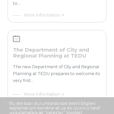
to…
More Information
The Department of City and
Regional Planning at TEDU
launches its undergraduate
program
The new Department of City and Regional
Planning at TEDU prepares to welcome its
very first…
More Information
Bu site bazı durumlarda size belirli bilgileri
sağlamak için kendine ait ya da üçüncü taraf
uygulamalara ait “çerezler” (cookie)