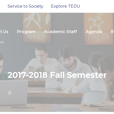
Service to Society
Explore TEDU
t Us
Program
Academic Staff
Agenda
R
nal
2017-2018 Fall Semester