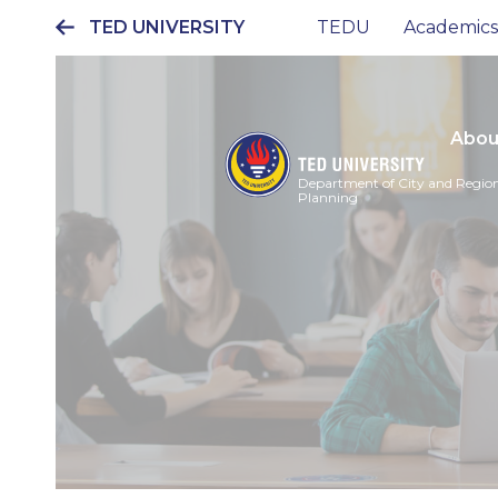
TED UNIVERSITY
TEDU
Academics
Ana
gezinti
menüsü
Abou
Department of City and Regio
Planning