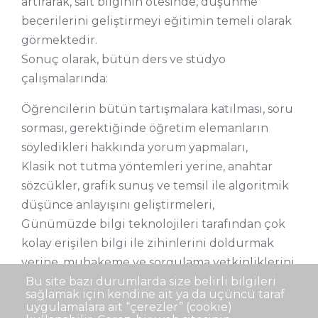
artırarak, salt bilginin ötesinde, düşünme
becerilerini geliştirmeyi eğitimin temeli olarak
görmektedir.
Sonuç olarak, bütün ders ve stüdyo
çalışmalarında:
Öğrencilerin bütün tartışmalara katılması, soru
sorması, gerektiğinde öğretim elemanların
söyledikleri hakkında yorum yapmaları,
Klasik not tutma yöntemleri yerine, anahtar
sözcükler, grafik sunuş ve temsil ile algoritmik
düşünce anlayışını geliştirmeleri,
Günümüzde bilgi teknolojileri tarafından çok
kolay erişilen bilgi ile zihinlerini doldurmak
yerine, muhakeme ve sorgulama yetkinliklerini
geliştirmeleri özendirilmektedir.
Bu site bazı durumlarda size belirli bilgileri
sağlamak için kendine ait ya da üçüncü taraf
uygulamalara ait “çerezler” (cookie)