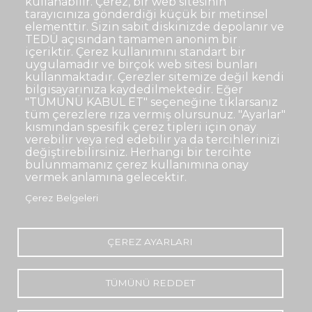
kullanabilir. Çerez, bir web sitesinin
tarayıcınıza gönderdiği küçük bir metinsel
elementtir. Sizin sabit diskinizde depolanır ve
TEDÜ açısından tamamen anonim bir
Dipnot
Sıkça Sorulan Sorular
içeriktir. Çerez kullanımını standart bir
uygulamadır ve birçok web sitesi bunları
Kişisel Verilerin Korunması
kullanmaktadır. Çerezler sitemize değil kendi
Gizlilik Politikası
Sorumluluk Reddi
bilgisayarınıza kaydedilmektedir. Eğer
"TÜMÜNÜ KABUL ET" seçeneğine tıklarsanız
Açık Rıza
Kurumsal Kimlik
tüm çerezlere rıza vermiş olursunuz. "Ayarlar"
kısmından spesifik çerez tipleri için onay
© TED Üniversitesi. Ziya Gökalp Caddesi No:48 06420, Kolej
verebilir veya red edebilir ya da tercihlerinizi
Çankaya ANKARA
değiştirebilirsiniz. Herhangi bir tercihte
bulunmamanız çerez kullanımına onay
vermek anlamına gelecektir.
TED
TED
TED
TED
TED
Çerez Belgeleri
Üniversitesi
Üniversitesi
Üniversitesi
Üniversitesi
Üniversitesi
WhatsApp
Twitter
YouTube
Facebook
Instagram
LinkedIn
ile
sayfası
kanalı
sayfası
sayfası
sayfası
iletişime
geç
ÇEREZ AYARLARI
TÜMÜNÜ REDDET