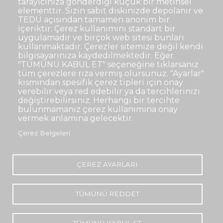
tarayıcınıza gönderdiği küçük bir metinsel
elementtir. Sizin sabit diskinizde depolanır ve
TEDÜ açısından tamamen anonim bir
Dipnot
Sıkça Sorulan Sorular
içeriktir. Çerez kullanımını standart bir
uygulamadır ve birçok web sitesi bunları
Kişisel Verilerin Korunması
kullanmaktadır. Çerezler sitemize değil kendi
Gizlilik Politikası
Sorumluluk Reddi
bilgisayarınıza kaydedilmektedir. Eğer
"TÜMÜNÜ KABUL ET" seçeneğine tıklarsanız
Açık Rıza
Kurumsal Kimlik
tüm çerezlere rıza vermiş olursunuz. "Ayarlar"
kısmından spesifik çerez tipleri için onay
© TED Üniversitesi. Ziya Gökalp Caddesi No:48 06420, Kolej
verebilir veya red edebilir ya da tercihlerinizi
Çankaya ANKARA
değiştirebilirsiniz. Herhangi bir tercihte
bulunmamanız çerez kullanımına onay
vermek anlamına gelecektir.
TED
TED
TED
TED
TED
Çerez Belgeleri
Üniversitesi
Üniversitesi
Üniversitesi
Üniversitesi
Üniversitesi
WhatsApp
Twitter
YouTube
Facebook
Instagram
LinkedIn
ile
sayfası
kanalı
sayfası
sayfası
sayfası
iletişime
geç
ÇEREZ AYARLARI
TÜMÜNÜ REDDET