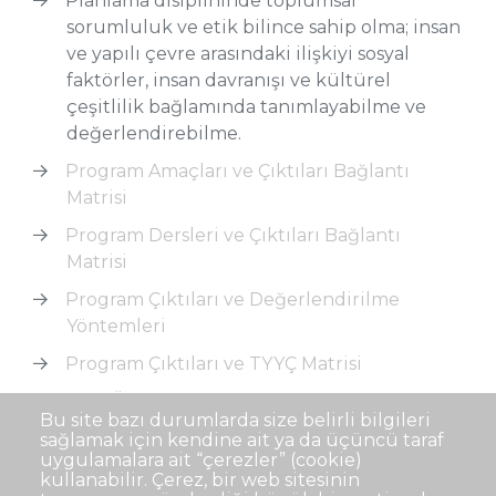
Planlama disiplininde toplumsal
sorumluluk ve etik bilince sahip olma; insan
ve yapılı çevre arasındaki ilişkiyi sosyal
faktörler, insan davranışı ve kültürel
çeşitlilik bağlamında tanımlayabilme ve
değerlendirebilme.
Program Amaçları ve Çıktıları Bağlantı
Matrisi
Program Dersleri ve Çıktıları Bağlantı
Matrisi
Program Çıktıları ve Değerlendirilme
Yöntemleri
Program Çıktıları ve TYYÇ Matrisi
Ders Öğrenme Çıktıları ile Program Çıktıları
Bu site bazı durumlarda size belirli bilgileri
Matrisi
sağlamak için kendine ait ya da üçüncü taraf
uygulamalara ait “çerezler” (cookie)
kullanabilir. Çerez, bir web sitesinin