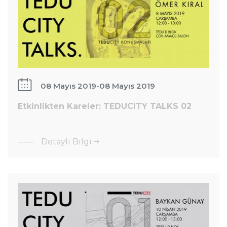
TALKS 02
08 Mayıs 2019
-
08 Mayıs 2019
Etkinlikten Kareler: TEDUCITY TALKS 02
:
Etkinlikten
Detaylı Bilgi
Kareler:
Etkinlikten
TEDUCITY
Kareler:
TALKS 02
TEDUCITY
TALKS 01