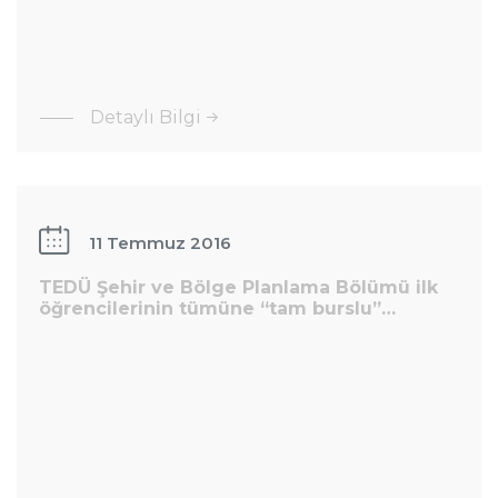
: TEDÜ
Şehir ve
Bölge
TEDÜ Şehir
Detaylı Bilgi
Planlama
ve Bölge
Bölümü
Planlama
Tanıtım
Bölümü ilk
Toplantısı
öğrencilerinin
11 Temmuz 2016
tümüne “tam
TEDÜ Şehir ve Bölge Planlama Bölümü ilk
burslu”…
öğrencilerinin tümüne “tam burslu”…
: TEDÜ Şehir