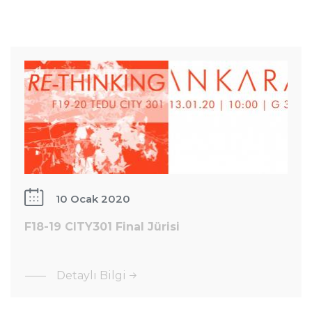
F18-19
CITY301
Final
Jürisi
10 Ocak 2020
F18-19 CITY301 Final Jürisi
: F18-19
Detaylı Bilgi
CITY301
Kelime
Final
ve İmge