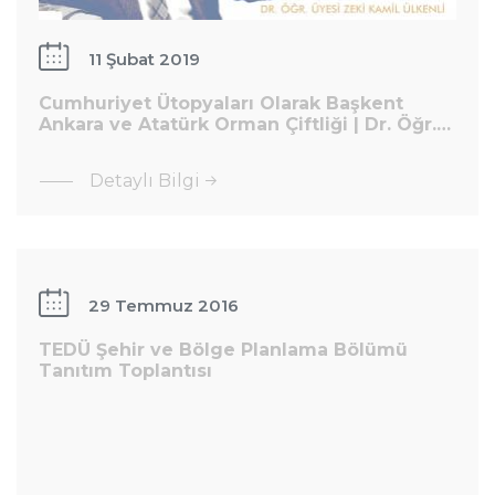
11 Şubat 2019
:
Cumhuriyet
Cumhuriyet Ütopyaları Olarak Başkent
Ütopyaları
Ankara ve Atatürk Orman Çiftliği | Dr. Öğr.…
Olarak
TEDÜ
Detaylı Bilgi
Başkent
Şehir ve
Ankara ve
Bölge
Atatürk
Planlama
Orman
Bölümü
Çiftliği | Dr.
29 Temmuz 2016
Tanıtım
Öğr.…
TEDÜ Şehir ve Bölge Planlama Bölümü
Toplantısı
Tanıtım Toplantısı